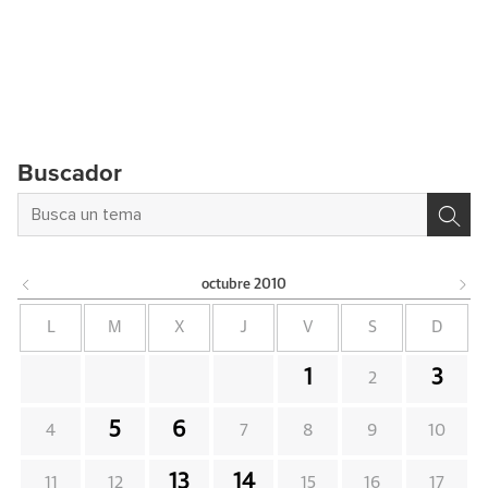
Buscador
octubre
2010
L
M
X
J
V
S
D
1
3
2
5
6
4
7
8
9
10
13
14
11
12
15
16
17