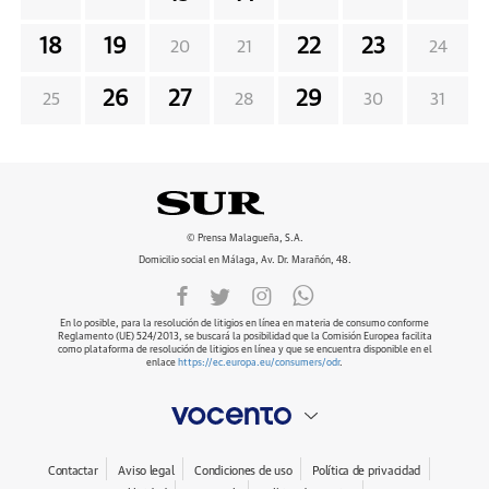
18
19
22
23
20
21
24
26
27
29
25
28
30
31
© Prensa Malagueña, S.A.
Domicilio social en Málaga, Av. Dr. Marañón, 48.
En lo posible, para la resolución de litigios en línea en materia de consumo conforme
Reglamento (UE) 524/2013, se buscará la posibilidad que la Comisión Europea facilita
como plataforma de resolución de litigios en línea y que se encuentra disponible en el
enlace
https://ec.europa.eu/consumers/odr
.
Contactar
Aviso legal
Condiciones de uso
Política de privacidad