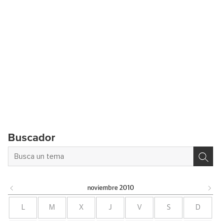
Buscador
noviembre
2010
L
M
X
J
V
S
D