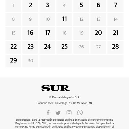
2
3
5
6
7
1
4
11
8
9
10
12
13
14
16
17
20
21
15
18
19
22
23
24
25
28
26
27
29
30
© Prensa Malagueña, S.A.
Domicilio social en Málaga, Av. Dr. Marañón, 48.
En lo posible, para la resolución de litigios en línea en materia de consumo conforme
Reglamento (UE) 524/2013, se buscará la posibilidad que la Comisión Europea facilita
como plataforma de resolución de litigios en línea y que se encuentra disponible en el