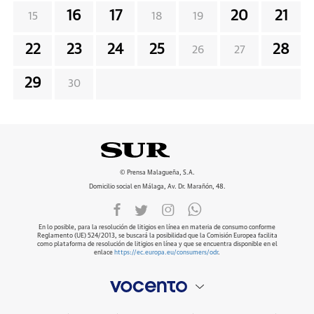
16
17
20
21
15
18
19
22
23
24
25
28
26
27
29
30
© Prensa Malagueña, S.A.
Domicilio social en Málaga, Av. Dr. Marañón, 48.
En lo posible, para la resolución de litigios en línea en materia de consumo conforme
Reglamento (UE) 524/2013, se buscará la posibilidad que la Comisión Europea facilita
como plataforma de resolución de litigios en línea y que se encuentra disponible en el
enlace
https://ec.europa.eu/consumers/odr
.