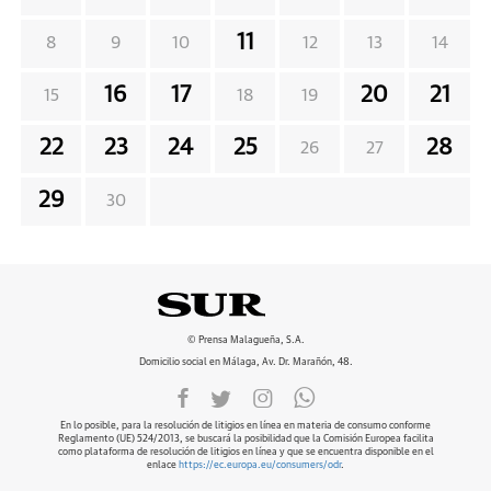
11
8
9
10
12
13
14
16
17
20
21
15
18
19
22
23
24
25
28
26
27
29
30
© Prensa Malagueña, S.A.
Domicilio social en Málaga, Av. Dr. Marañón, 48.
En lo posible, para la resolución de litigios en línea en materia de consumo conforme
Reglamento (UE) 524/2013, se buscará la posibilidad que la Comisión Europea facilita
como plataforma de resolución de litigios en línea y que se encuentra disponible en el
enlace
https://ec.europa.eu/consumers/odr
.