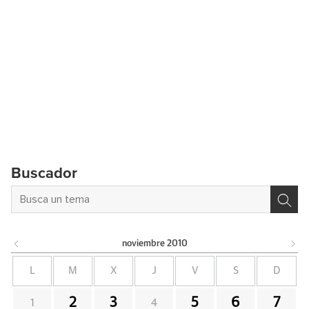
Buscador
noviembre
2010
L
M
X
J
V
S
D
2
3
5
6
7
1
4