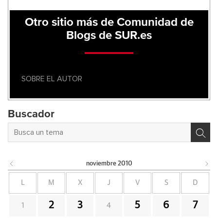
Otro sitio más de Comunidad de
Blogs de SUR.es
SOBRE EL AUTOR
Buscador
noviembre
2010
L
M
X
J
V
S
D
2
3
5
6
7
1
4