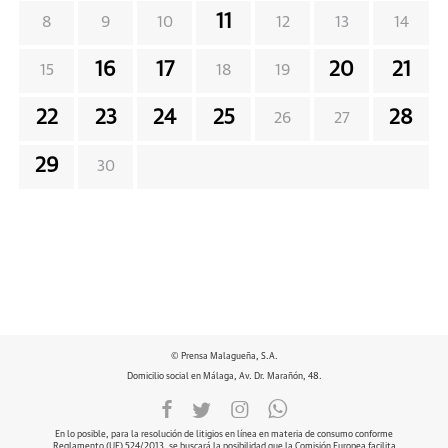
11
8
9
10
12
13
14
16
17
20
21
15
18
19
22
23
24
25
28
26
27
29
30
© Prensa Malagueña, S.A.
Domicilio social en Málaga, Av. Dr. Marañón, 48.
En lo posible, para la resolución de litigios en línea en materia de consumo conforme
Reglamento (UE) 524/2013, se buscará la posibilidad que la Comisión Europea facilita