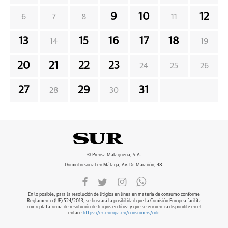
9
10
12
6
7
8
11
13
15
16
17
18
14
19
20
21
22
23
24
25
26
27
29
31
28
30
© Prensa Malagueña, S.A.
Domicilio social en Málaga, Av. Dr. Marañón, 48.
En lo posible, para la resolución de litigios en línea en materia de consumo conforme
Reglamento (UE) 524/2013, se buscará la posibilidad que la Comisión Europea facilita
como plataforma de resolución de litigios en línea y que se encuentra disponible en el
enlace
https://ec.europa.eu/consumers/odr
.