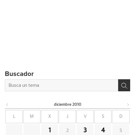
Buscador
diciembre
2010
L
M
X
J
V
S
D
1
3
4
2
5