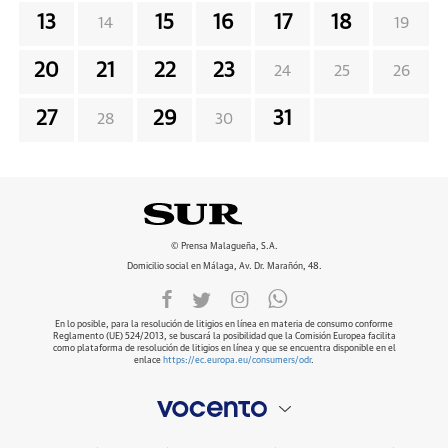
13
15
16
17
18
14
19
20
21
22
23
24
25
26
27
29
31
28
30
© Prensa Malagueña, S.A.
Domicilio social en Málaga, Av. Dr. Marañón, 48.
En lo posible, para la resolución de litigios en línea en materia de consumo conforme
Reglamento (UE) 524/2013, se buscará la posibilidad que la Comisión Europea facilita
como plataforma de resolución de litigios en línea y que se encuentra disponible en el
enlace
https://ec.europa.eu/consumers/odr
.