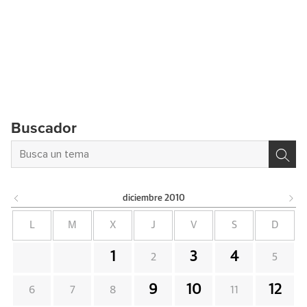
Buscador
diciembre
2010
L
M
X
J
V
S
D
1
3
4
2
5
9
10
12
6
7
8
11