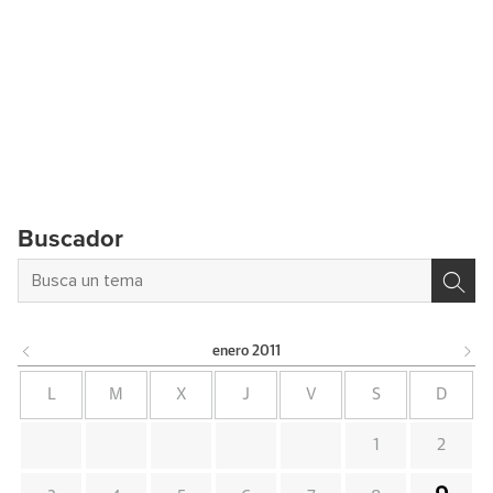
Buscador
enero
2011
L
M
X
J
V
S
D
1
2