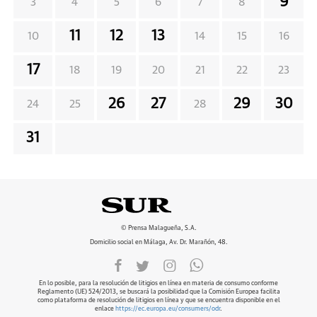
9
3
4
5
6
7
8
11
12
13
10
14
15
16
17
18
19
20
21
22
23
26
27
29
30
24
25
28
31
© Prensa Malagueña, S.A.
Domicilio social en Málaga, Av. Dr. Marañón, 48.
En lo posible, para la resolución de litigios en línea en materia de consumo conforme
Reglamento (UE) 524/2013, se buscará la posibilidad que la Comisión Europea facilita
como plataforma de resolución de litigios en línea y que se encuentra disponible en el
enlace
https://ec.europa.eu/consumers/odr
.