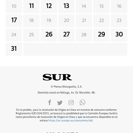
11
12
13
10
14
15
16
17
18
19
20
21
22
23
26
27
29
30
24
25
28
31
© Prensa Malagueña, S.A.
Domicilio social en Málaga, Av. Dr. Marañón, 48.
En lo posible, para la resolución de litigios en línea en materia de consumo conforme
Reglamento (UE) 524/2013, se buscará la posibilidad que la Comisión Europea facilita
como plataforma de resolución de litigios en línea y que se encuentra disponible en el
enlace
https://ec.europa.eu/consumers/odr
.