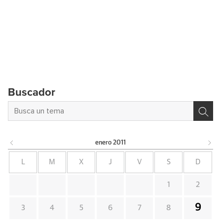
Buscador
enero
2011
L
M
X
J
V
S
D
1
2
9
3
4
5
6
7
8