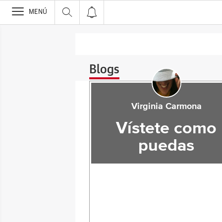
>
MENÚ
Blogs
Virginia Carmona
Vístete como
puedas