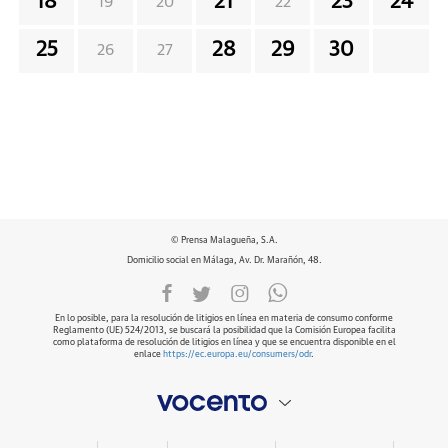
18
21
23
24
19
20
22
25
28
29
30
26
27
© Prensa Malagueña, S.A.
Domicilio social en Málaga, Av. Dr. Marañón, 48.
En lo posible, para la resolución de litigios en línea en materia de consumo conforme
Reglamento (UE) 524/2013, se buscará la posibilidad que la Comisión Europea facilita
como plataforma de resolución de litigios en línea y que se encuentra disponible en el
enlace
https://ec.europa.eu/consumers/odr
.