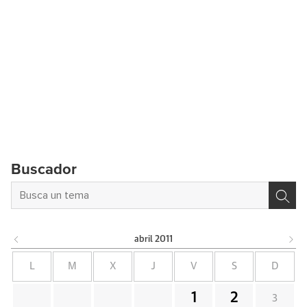
Buscador
abril
2011
L
M
X
J
V
S
D
1
2
3