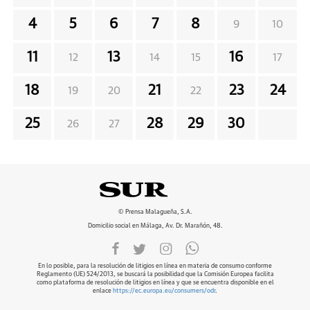
4
5
6
7
8
9
10
11
13
16
12
14
15
17
18
21
23
24
19
20
22
25
28
29
30
26
27
© Prensa Malagueña, S.A.
Domicilio social en Málaga, Av. Dr. Marañón, 48.
En lo posible, para la resolución de litigios en línea en materia de consumo conforme
Reglamento (UE) 524/2013, se buscará la posibilidad que la Comisión Europea facilita
como plataforma de resolución de litigios en línea y que se encuentra disponible en el
enlace
https://ec.europa.eu/consumers/odr
.