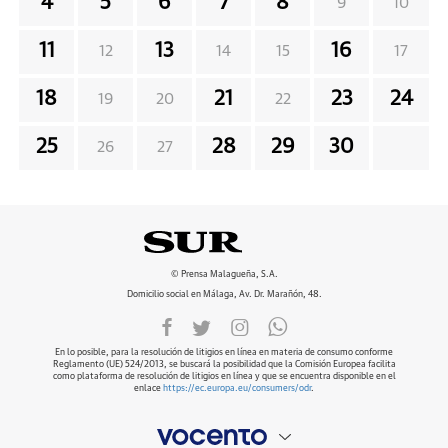
4
5
6
7
8
9
10
11
13
16
12
14
15
17
18
21
23
24
19
20
22
25
28
29
30
26
27
© Prensa Malagueña, S.A.
Domicilio social en Málaga, Av. Dr. Marañón, 48.
En lo posible, para la resolución de litigios en línea en materia de consumo conforme
Reglamento (UE) 524/2013, se buscará la posibilidad que la Comisión Europea facilita
como plataforma de resolución de litigios en línea y que se encuentra disponible en el
enlace
https://ec.europa.eu/consumers/odr
.