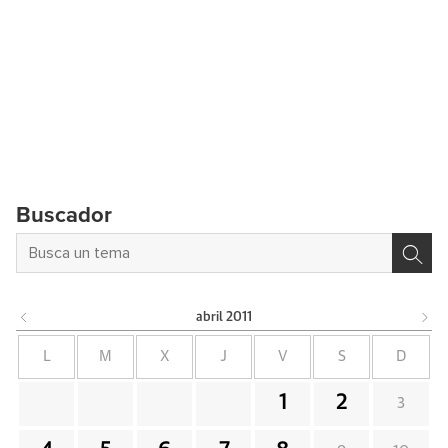
Buscador
abril
2011
L
M
X
J
V
S
D
1
2
3