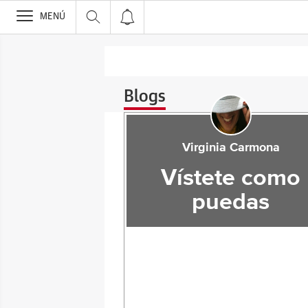
>
MENÚ
Blogs
Virginia Carmona
Vístete como
puedas