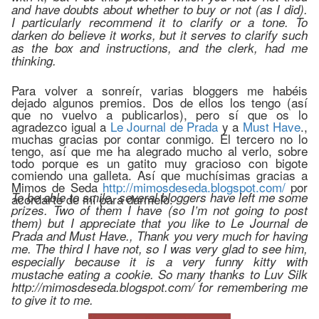
and have doubts about whether to buy or not (as I did).
I particularly recommend it to clarify or a tone. To
darken do believe it works, but it serves to clarify such
as the box and instructions, and the clerk, had me
thinking.
Para volver a sonreír, varias bloggers me habéis
dejado algunos premios. Dos de ellos los tengo (así
que no vuelvo a publicarlos), pero sí que os lo
agradezco igual a
Le Journal de Prada
y a
Must Have
.,
muchas gracias por contar conmigo. El tercero no lo
tengo, así que me ha alegrado mucho al verlo, sobre
todo porque es un gatito muy gracioso con bigote
comiendo una galleta. Así que muchísimas gracias a
Mimos de Seda
http://mimosdeseda.blogspot.com/
por
To be able to smile, several bloggers have left me some
acordarte de mí para darmelo.
prizes. Two of them I have (so I’m not going to post
them) but I appreciate that you like to Le Journal de
Prada and Must Have., Thank you very much for having
me. The third I have not, so I was very glad to see him,
especially because it is a very funny kitty with
mustache eating a cookie. So many thanks to Luv Silk
http://mimosdeseda.blogspot.com/ for remembering me
to give it to me.