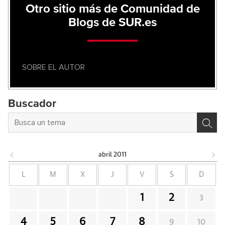
Otro sitio más de Comunidad de
Blogs de SUR.es
SOBRE EL AUTOR
Buscador
abril
2011
L
M
X
J
V
S
D
1
2
3
4
5
6
7
8
9
10