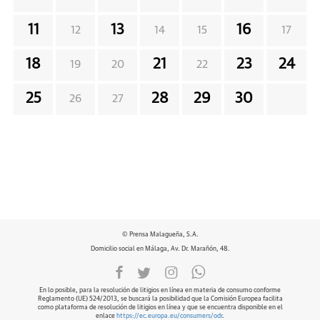
11
13
16
12
14
15
17
18
21
23
24
19
20
22
25
28
29
30
26
27
© Prensa Malagueña, S.A.
Domicilio social en Málaga, Av. Dr. Marañón, 48.
En lo posible, para la resolución de litigios en línea en materia de consumo conforme
Reglamento (UE) 524/2013, se buscará la posibilidad que la Comisión Europea facilita
como plataforma de resolución de litigios en línea y que se encuentra disponible en el
enlace
https://ec.europa.eu/consumers/odr
.