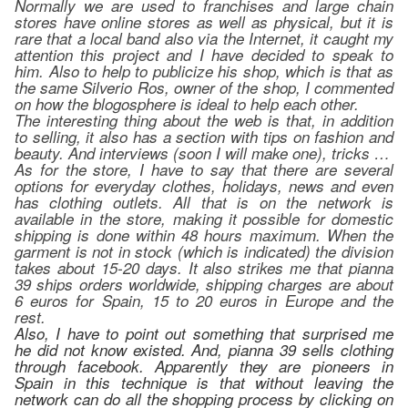
Normally we are used to franchises and large chain
stores have online stores as well as physical, but it is
rare that a local band also via the Internet, it caught my
attention this project and I have decided to speak to
him. Also to help to publicize his shop, which is that as
the same Silverio Ros, owner of the shop, I commented
on how the blogosphere is ideal to help each other.
The interesting thing about the web is that, in addition
to selling, it also has a section with tips on fashion and
beauty. And interviews (soon I will make one), tricks …
As for the store, I have to say that there are several
options for everyday clothes, holidays, news and even
has clothing outlets. All that is on the network is
available in the store, making it possible for domestic
shipping is done within 48 hours maximum. When the
garment is not in stock (which is indicated) the division
takes about 15-20 days. It also strikes me that pianna
39 ships orders worldwide, shipping charges are about
6 euros for Spain, 15 to 20 euros in Europe and the
rest.
Also, I have to point out something that surprised me
he did not know existed. And, pianna 39 sells clothing
through facebook. Apparently they are pioneers in
Spain in this technique is that without leaving the
network can do all the shopping process by clicking on