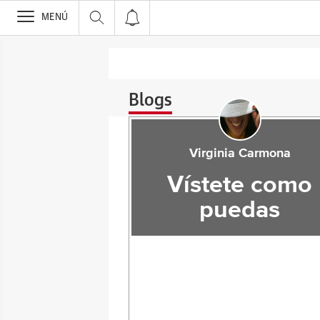
>
MENÚ
Blogs
Virginia Carmona
Vístete como
puedas