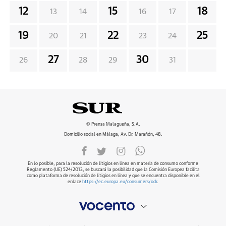
12
15
18
13
14
16
17
19
22
25
20
21
23
24
27
30
26
28
29
31
© Prensa Malagueña, S.A.
Domicilio social en Málaga, Av. Dr. Marañón, 48.
En lo posible, para la resolución de litigios en línea en materia de consumo conforme
Reglamento (UE) 524/2013, se buscará la posibilidad que la Comisión Europea facilita
como plataforma de resolución de litigios en línea y que se encuentra disponible en el
enlace
https://ec.europa.eu/consumers/odr
.