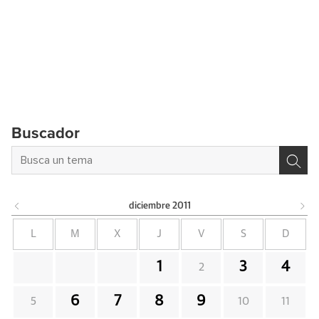
Buscador
diciembre
2011
L
M
X
J
V
S
D
1
3
4
2
6
7
8
9
5
10
11