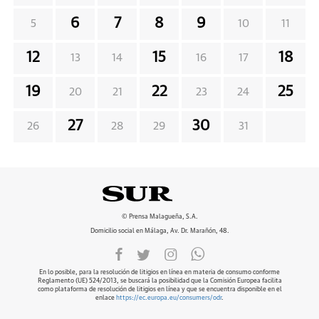
6
7
8
9
5
10
11
12
15
18
13
14
16
17
19
22
25
20
21
23
24
27
30
26
28
29
31
© Prensa Malagueña, S.A.
Domicilio social en Málaga, Av. Dr. Marañón, 48.
En lo posible, para la resolución de litigios en línea en materia de consumo conforme
Reglamento (UE) 524/2013, se buscará la posibilidad que la Comisión Europea facilita
como plataforma de resolución de litigios en línea y que se encuentra disponible en el
enlace
https://ec.europa.eu/consumers/odr
.