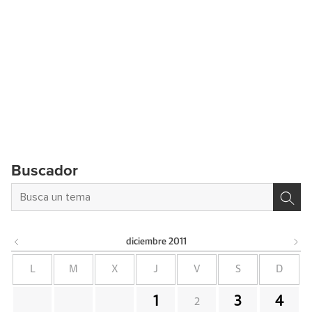
Buscador
diciembre
2011
L
M
X
J
V
S
D
1
3
4
2