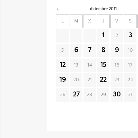
diciembre
2011
L
M
X
J
V
S
1
3
2
6
7
8
9
5
10
12
15
13
14
16
17
19
22
20
21
23
24
27
30
26
28
29
31