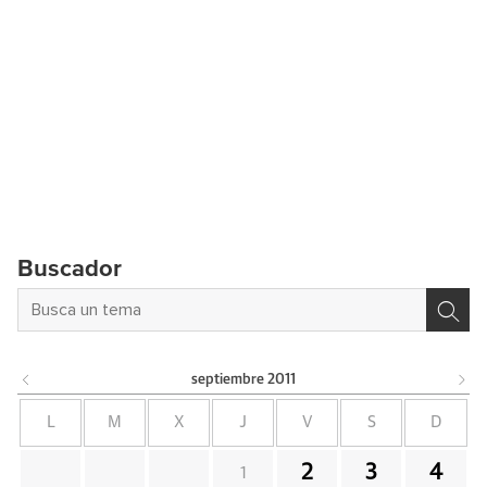
Buscador
septiembre
2011
L
M
X
J
V
S
D
2
3
4
1