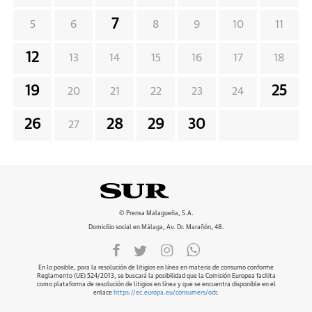
7
5
6
8
9
10
11
12
13
14
15
16
17
18
19
25
20
21
22
23
24
26
28
29
30
27
© Prensa Malagueña, S.A.
Domicilio social en Málaga, Av. Dr. Marañón, 48.
En lo posible, para la resolución de litigios en línea en materia de consumo conforme
Reglamento (UE) 524/2013, se buscará la posibilidad que la Comisión Europea facilita
como plataforma de resolución de litigios en línea y que se encuentra disponible en el
enlace
https://ec.europa.eu/consumers/odr
.