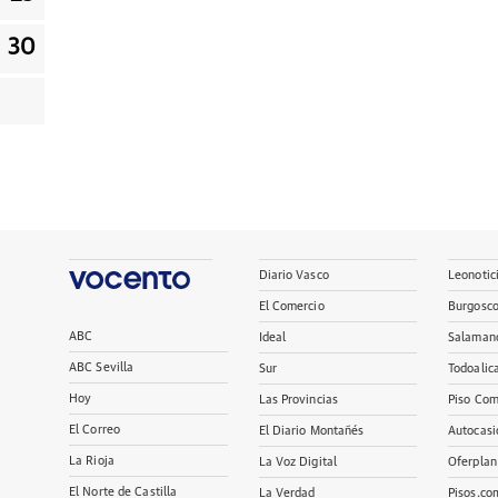
30
Diario Vasco
Leonotic
El Comercio
Burgosc
ABC
Ideal
Salaman
ABC Sevilla
Sur
Todoalic
Hoy
Las Provincias
Piso Com
El Correo
El Diario Montañés
Autocasi
La Rioja
La Voz Digital
Oferplan
El Norte de Castilla
La Verdad
Pisos.co