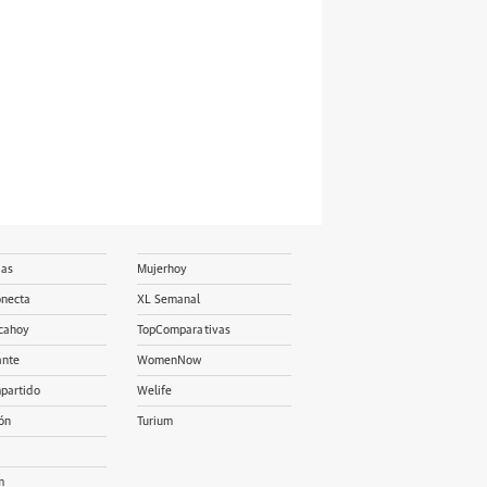
ias
Mujerhoy
onecta
XL Semanal
cahoy
TopComparativas
ante
WomenNow
partido
Welife
ón
Turium
m