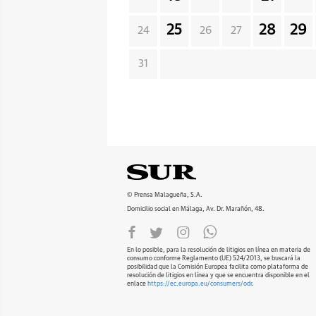
25
28
29
24
26
27
31
© Prensa Malagueña, S.A.
Domicilio social en Málaga, Av. Dr. Marañón, 48.
En lo posible, para la resolución de litigios en línea en materia de
consumo conforme Reglamento (UE) 524/2013, se buscará la
posibilidad que la Comisión Europea facilita como plataforma de
resolución de litigios en línea y que se encuentra disponible en el
enlace
https://ec.europa.eu/consumers/odr
.