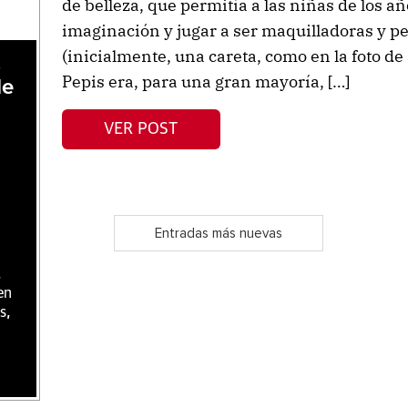
de belleza, que permitía a las niñas de los añ
imaginación y jugar a ser maquilladoras y p
(inicialmente, una careta, como en la foto de a
,
Pepis era, para una gran mayoría, […]
de
VER POST
Entradas más nuevas
,
en
s,