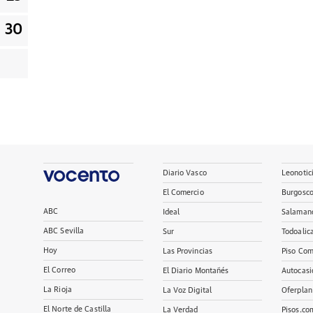
30
Diario Vasco
Leonotic
El Comercio
Burgosc
ABC
Ideal
Salaman
ABC Sevilla
Sur
Todoalic
Hoy
Las Provincias
Piso Com
El Correo
El Diario Montañés
Autocasi
La Rioja
La Voz Digital
Oferplan
El Norte de Castilla
La Verdad
Pisos.co