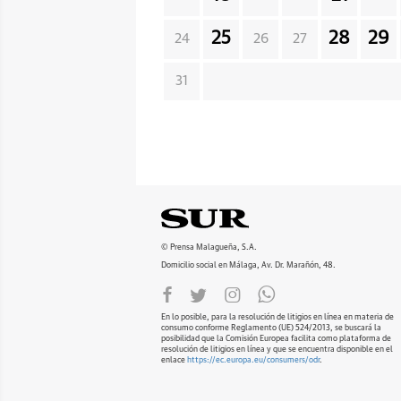
25
28
29
24
26
27
31
© Prensa Malagueña, S.A.
Domicilio social en Málaga, Av. Dr. Marañón, 48.
En lo posible, para la resolución de litigios en línea en materia de
consumo conforme Reglamento (UE) 524/2013, se buscará la
posibilidad que la Comisión Europea facilita como plataforma de
resolución de litigios en línea y que se encuentra disponible en el
enlace
https://ec.europa.eu/consumers/odr
.