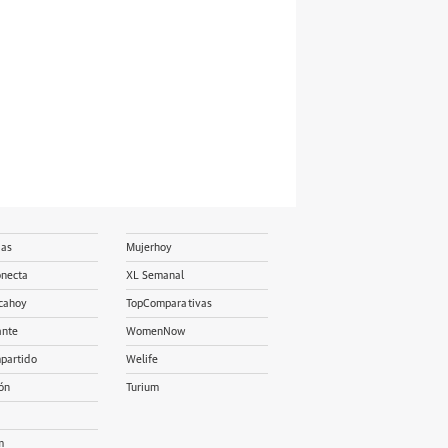
ias
Mujerhoy
onecta
XL Semanal
cahoy
TopComparativas
ante
WomenNow
partido
Welife
ón
Turium
m