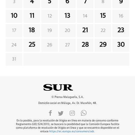
4
5
6
7
9
3
8
10
11
13
15
12
14
16
18
21
23
17
19
20
22
25
28
29
30
24
26
27
31
© Prensa Malagueña, S.A.
Domicilio social en Málaga, Av. Dr. Marañón, 48.
En lo posible, para la resolución de litigios en línea en materia de consumo conforme
Reglamento (UE) 524/2013, se buscará la posibilidad que la Comisión Europea facilita
como plataforma de resolución de litigios en línea y que se encuentra disponible en el
enlace
https://ec.europa.eu/consumers/odr
.