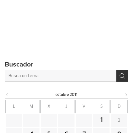
Buscador
octubre
2011
L
M
X
J
V
S
D
1
2