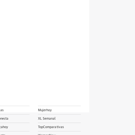
ias
Mujerhoy
onecta
XL Semanal
cahoy
TopComparativas