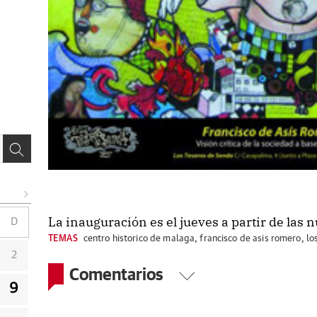
La inauguración es el jueves a partir de las n
D
TEMAS
centro historico de malaga
,
francisco de asis romero
,
lo
2
Comentarios
9