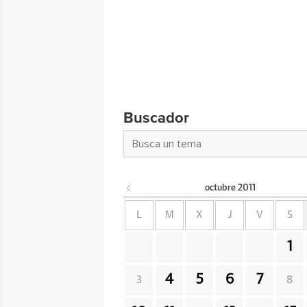
Buscador
octubre
2011
L
M
X
J
V
S
1
4
5
6
7
3
8