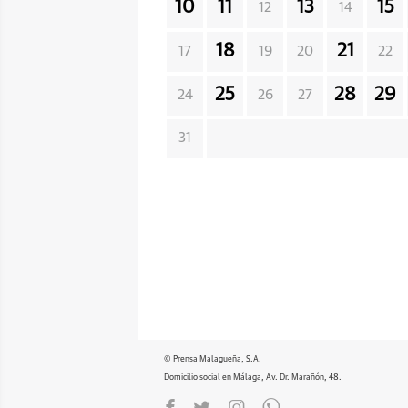
10
11
13
15
12
14
18
21
17
19
20
22
25
28
29
24
26
27
31
© Prensa Malagueña, S.A.
Domicilio social en Málaga, Av. Dr. Marañón, 48.