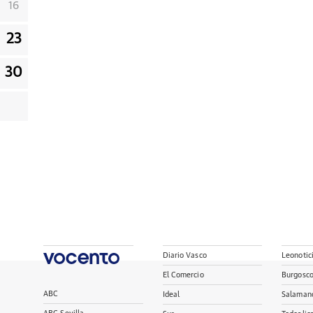
16
23
30
Diario Vasco
Leonotic
El Comercio
Burgosc
ABC
Ideal
Salaman