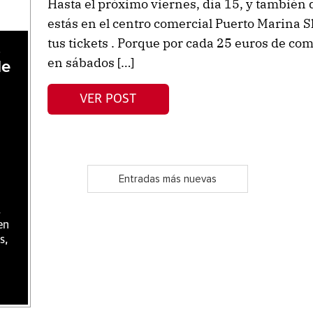
Hasta el próximo viernes, día 15, y también d
estás en el centro comercial Puerto Marina S
tus tickets . Porque por cada 25 euros de co
,
en sábados […]
de
VER POST
Entradas más nuevas
,
en
s,