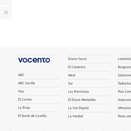
31
Diario Vasco
Leonotic
El Comercio
Burgosc
ABC
Ideal
Salaman
ABC Sevilla
Sur
Todoalic
Hoy
Las Provincias
Piso Com
El Correo
El Diario Montañés
Autocasi
La Rioja
La Voz Digital
Oferplan
El Norte de Castilla
La Verdad
Pisos.co