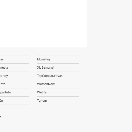
ias
Mujerhoy
onecta
XL Semanal
cahoy
TopComparativas
ante
WomenNow
partido
Welife
ón
Turium
m