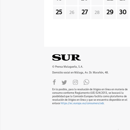
25
27
29
30
26
28
© Prensa Malagueña, S.A.
Domicilio social en Málaga, Av. Dr. Marañón, 48.
En lo posible, para la resolución de litigios en línea en materia de
consumo conforme Reglamento (UE) 524/2013, se buscará la
posibilidad que la Comisión Europea facilita como plataforma de
resolución de litigios en línea y que se encuentra disponible en el
enlace
https://ec.europa.eu/consumers/odr
.