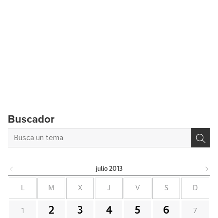
Buscador
julio
2013
L
M
X
J
V
S
D
2
3
4
5
6
1
7