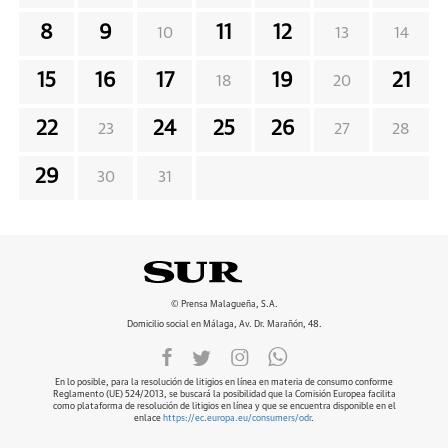
8
9
11
12
10
13
14
15
16
17
19
21
18
20
22
24
25
26
23
27
28
29
30
31
© Prensa Malagueña, S.A.
Domicilio social en Málaga, Av. Dr. Marañón, 48.
En lo posible, para la resolución de litigios en línea en materia de consumo conforme
Reglamento (UE) 524/2013, se buscará la posibilidad que la Comisión Europea facilita
como plataforma de resolución de litigios en línea y que se encuentra disponible en el
enlace
https://ec.europa.eu/consumers/odr
.