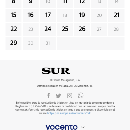
8
9
11
12
10
13
14
15
16
17
19
21
18
20
22
24
25
26
23
27
28
29
30
31
© Prensa Malagueña, S.A.
Domicilio social en Málaga, Av. Dr. Marañón, 48.
En lo posible, para la resolución de litigios en línea en materia de consumo conforme
Reglamento (UE) 524/2013, se buscará la posibilidad que la Comisión Europea facilita
como plataforma de resolución de litigios en línea y que se encuentra disponible en el
enlace
https://ec.europa.eu/consumers/odr
.