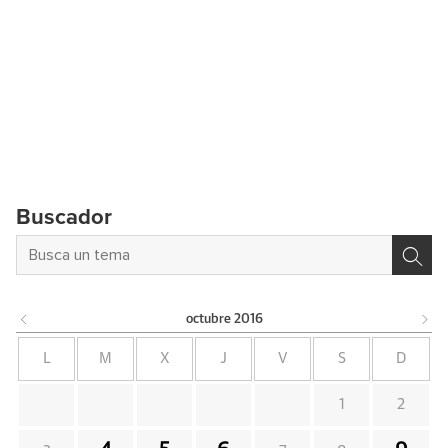
Buscador
octubre
2016
L
M
X
J
V
S
D
1
2