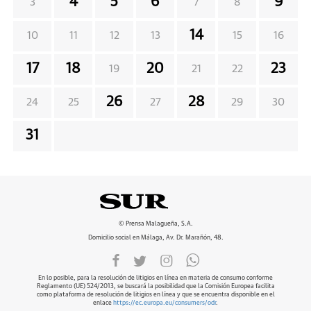
4
5
6
9
3
7
8
14
10
11
12
13
15
16
17
18
20
23
19
21
22
26
28
24
25
27
29
30
31
© Prensa Malagueña, S.A.
Domicilio social en Málaga, Av. Dr. Marañón, 48.
En lo posible, para la resolución de litigios en línea en materia de consumo conforme
Reglamento (UE) 524/2013, se buscará la posibilidad que la Comisión Europea facilita
como plataforma de resolución de litigios en línea y que se encuentra disponible en el
enlace
https://ec.europa.eu/consumers/odr
.