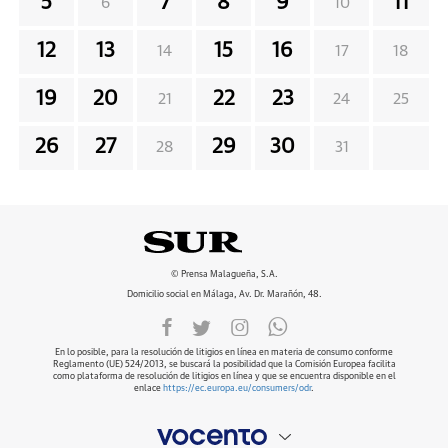
5
7
8
9
11
6
10
12
13
15
16
14
17
18
19
20
22
23
21
24
25
26
27
29
30
28
31
© Prensa Malagueña, S.A.
Domicilio social en Málaga, Av. Dr. Marañón, 48.
En lo posible, para la resolución de litigios en línea en materia de consumo conforme
Reglamento (UE) 524/2013, se buscará la posibilidad que la Comisión Europea facilita
como plataforma de resolución de litigios en línea y que se encuentra disponible en el
enlace
https://ec.europa.eu/consumers/odr
.