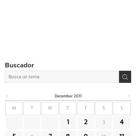
Buscador
December
2011
M
T
W
T
F
S
S
1
2
4
3