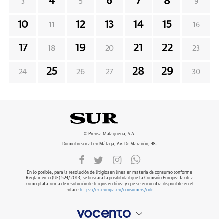
4
6
7
8
3
5
9
10
12
13
14
15
11
16
17
19
21
22
18
20
23
25
28
29
24
26
27
30
© Prensa Malagueña, S.A.
Domicilio social en Málaga, Av. Dr. Marañón, 48.
En lo posible, para la resolución de litigios en línea en materia de consumo conforme
Reglamento (UE) 524/2013, se buscará la posibilidad que la Comisión Europea facilita
como plataforma de resolución de litigios en línea y que se encuentra disponible en el
enlace
https://ec.europa.eu/consumers/odr
.