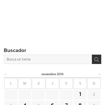
Buscador
noviembre
2014
L
M
X
J
V
S
D
1
2