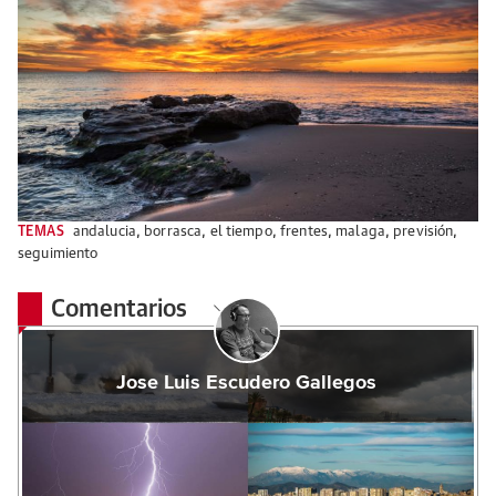
TEMAS
andalucia
,
borrasca
,
el tiempo
,
frentes
,
malaga
,
previsión
,
seguimiento
Comentarios
Jose Luis Escudero Gallegos