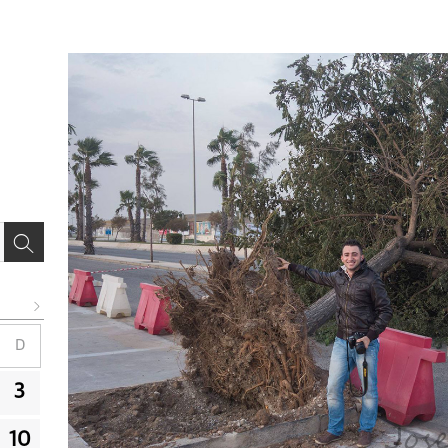
D
3
10