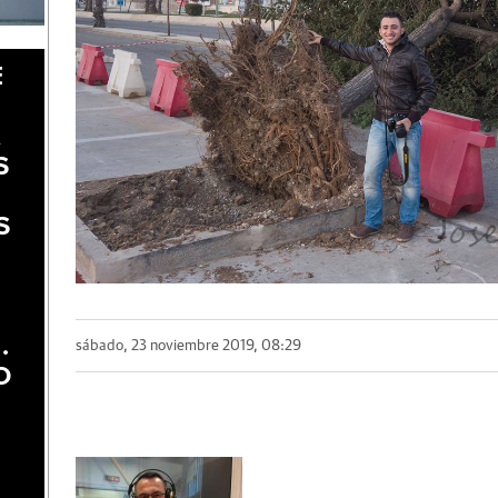
E
A
S
S
.
sábado, 23 noviembre 2019, 08:29
O