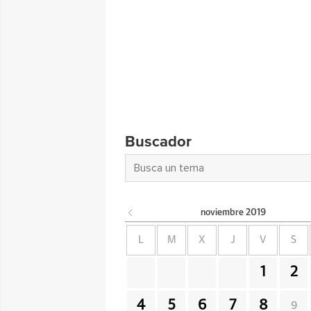
Buscador
noviembre
2019
L
M
X
J
V
S
1
2
4
5
6
7
8
9