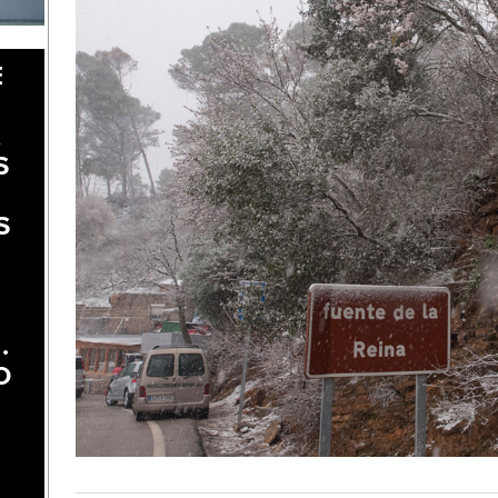
E
A
S
S
.
O