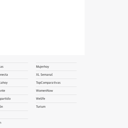
ias
Mujerhoy
onecta
XL Semanal
cahoy
TopComparativas
ante
WomenNow
partido
Welife
ón
Turium
m