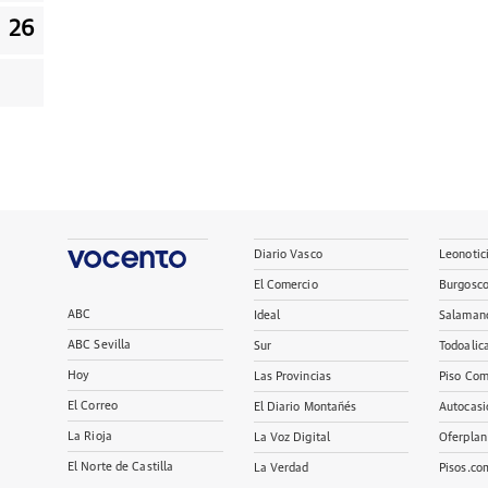
26
Diario Vasco
Leonotic
El Comercio
Burgosc
ABC
Ideal
Salaman
ABC Sevilla
Sur
Todoalic
Hoy
Las Provincias
Piso Com
El Correo
El Diario Montañés
Autocasi
La Rioja
La Voz Digital
Oferplan
El Norte de Castilla
La Verdad
Pisos.co