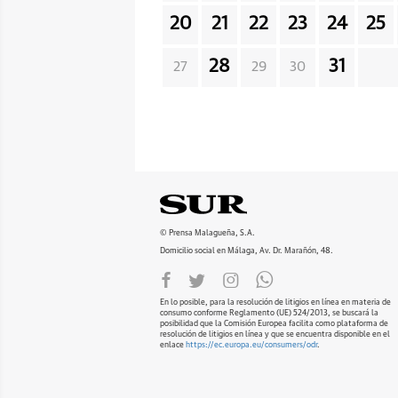
20
21
22
23
24
25
28
31
27
29
30
© Prensa Malagueña, S.A.
Domicilio social en Málaga, Av. Dr. Marañón, 48.
En lo posible, para la resolución de litigios en línea en materia de
consumo conforme Reglamento (UE) 524/2013, se buscará la
posibilidad que la Comisión Europea facilita como plataforma de
resolución de litigios en línea y que se encuentra disponible en el
enlace
https://ec.europa.eu/consumers/odr
.