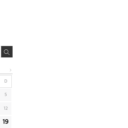
D
5
12
19