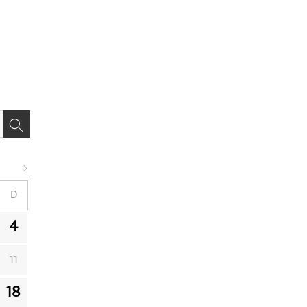
D
4
11
18