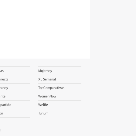
ias
Mujerhoy
onecta
XL Semanal
cahoy
TopComparativas
ante
WomenNow
partido
Welife
ón
Turium
m