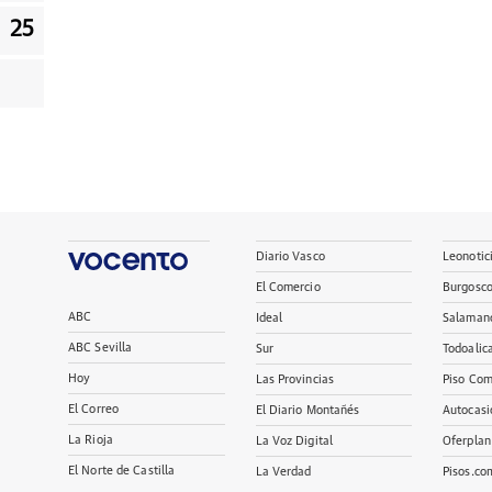
25
Diario Vasco
Leonotic
El Comercio
Burgosc
ABC
Ideal
Salaman
ABC Sevilla
Sur
Todoalic
Hoy
Las Provincias
Piso Com
El Correo
El Diario Montañés
Autocasi
La Rioja
La Voz Digital
Oferplan
El Norte de Castilla
La Verdad
Pisos.co