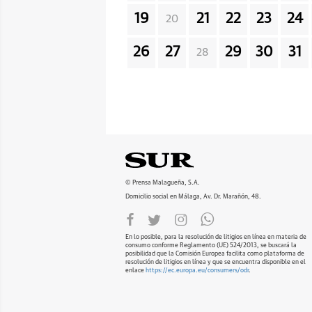
19
21
22
23
24
20
26
27
29
30
31
28
© Prensa Malagueña, S.A.
Domicilio social en Málaga, Av. Dr. Marañón, 48.
En lo posible, para la resolución de litigios en línea en materia de
consumo conforme Reglamento (UE) 524/2013, se buscará la
posibilidad que la Comisión Europea facilita como plataforma de
resolución de litigios en línea y que se encuentra disponible en el
enlace
https://ec.europa.eu/consumers/odr
.