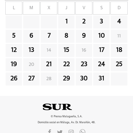
L
M
X
J
V
S
D
1
2
3
4
5
6
7
8
9
10
11
12
13
15
17
18
14
16
19
21
22
23
24
25
20
26
27
29
30
31
28
© Prensa Malagueña, S.A.
Domicilio social en Málaga, Av. Dr. Marañón, 48.