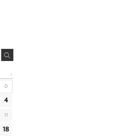
D
4
11
18