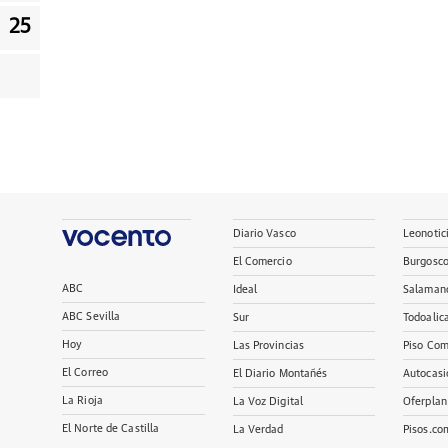
25
Diario Vasco
Leonotic
El Comercio
Burgosc
ABC
Ideal
Salaman
ABC Sevilla
Sur
Todoalic
Hoy
Las Provincias
Piso Com
El Correo
El Diario Montañés
Autocasi
La Rioja
La Voz Digital
Oferplan
El Norte de Castilla
La Verdad
Pisos.co