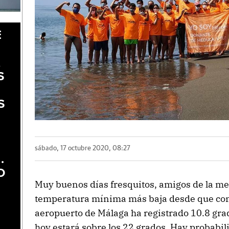
E
A
S
S
sábado, 17 octubre 2020, 08:27
.
O
Muy buenos días fresquitos, amigos de la me
temperatura mínima más baja desde que come
aeropuerto de Málaga ha registrado 10.8 gra
hoy estará sobre los 22 grados. Hay probabil