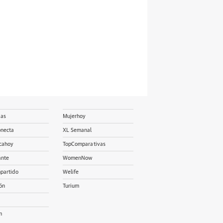
ias
Mujerhoy
onecta
XL Semanal
cahoy
TopComparativas
ante
WomenNow
partido
Welife
ón
Turium
m