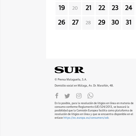
19
21
22
23
24
20
26
27
29
30
31
28
© Prensa Malagueña, S.A.
Domicilio social en Málaga, Av. Dr. Marañón, 48.
En lo posible, para la resolución de litigios en línea en materia de
consumo conforme Reglamento (UE) 524/2013, se buscará la
posibilidad que la Comisión Europea facilita como plataforma de
resolución de litigios en línea y que se encuentra disponible en el
enlace
https://ec.europa.eu/consumers/odr
.