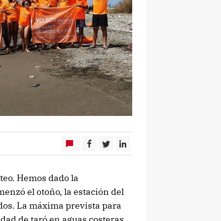
teo. Hemos dado la
nzó el otoño, la estación del
dos. La máxima prevista para
idad de taró en aguas costeras