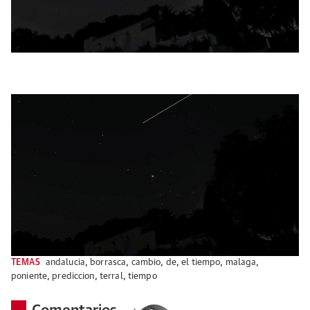
TEMAS
andalucia
,
borrasca
,
cambio
,
de
,
el tiempo
,
malaga
,
poniente
,
prediccion
,
terral
,
tiempo