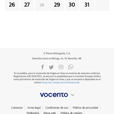
26
27
29
30
31
28
© Prensa Malagueña, S.A.
Domicilio social en Málaga, Av. Dr. Marañón, 48.
En lo posible, para la resolución de litigios en línea en materia de consumo conforme
Reglamento (UE) 524/2013, se buscará la posibilidad que la Comisión Europea facilita
como plataforma de resolución de litigios en línea y que se encuentra disponible en el
enlace
https://ec.europa.eu/consumers/odr
.
Contactar
Aviso legal
Condiciones de uso
Política de privacidad
Publicidad
Mapa web
Política de cookies