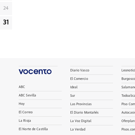
24
31
Diario Vasco
Leonotic
El Comercio
Burgosc
ABC
Ideal
Salaman
ABC Sevilla
Sur
Todoalic
Hoy
Las Provincias
Piso Com
El Correo
El Diario Montañés
Autocasi
La Rioja
La Voz Digital
Oferplan
El Norte de Castilla
La Verdad
Pisos.co