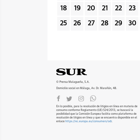
18
19
20
21
22
23
25
26
27
28
29
30
© Prensa Malagueña, S.A.
Domicilio social en Málaga, Av. Dr. Marañón, 48.
En lo posible, para la resolución de litigios en línea en materia de
consumo conforme Reglamento (UE) 524/2013, se buscará la
posibilidad que la Comisión Europea facilita como plataforma de
resolución de litigios en línea y que se encuentra disponible en el
enlace
https://ec.europa.eu/consumers/odr
.