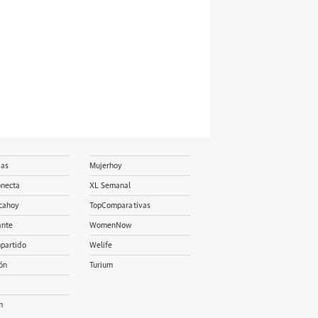
ias
Mujerhoy
onecta
XL Semanal
cahoy
TopComparativas
ante
WomenNow
partido
Welife
ón
Turium
m