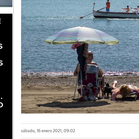
E
A
S
S
.
O
sábado, 16 enero 2021, 09:02