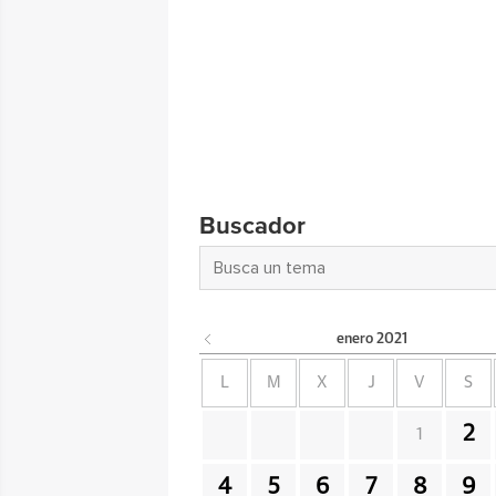
Buscador
enero
2021
L
M
X
J
V
S
2
1
4
5
6
7
8
9