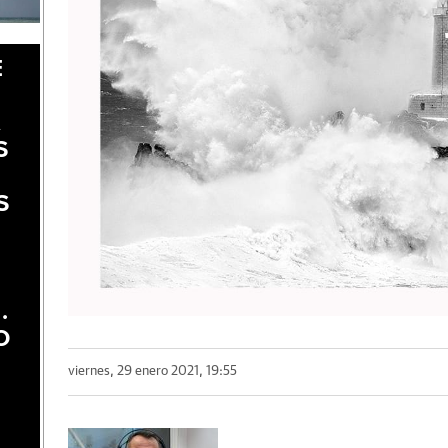
E
A
S
S
.
O
viernes, 29 enero 2021, 19:55