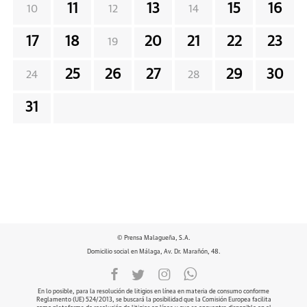
11
13
15
16
10
12
14
17
18
20
21
22
23
19
25
26
27
29
30
24
28
31
© Prensa Malagueña, S.A.
Domicilio social en Málaga, Av. Dr. Marañón, 48.
En lo posible, para la resolución de litigios en línea en materia de consumo conforme
Reglamento (UE) 524/2013, se buscará la posibilidad que la Comisión Europea facilita