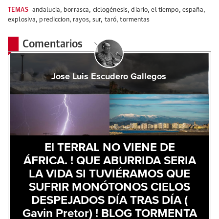
TEMAS
andalucia
,
borrasca
,
ciclogénesis
,
diario
,
el tiempo
,
españa
,
explosiva
,
prediccion
,
rayos
,
sur
,
taró
,
tormentas
Comentarios
Jose Luis Escudero Gallegos
El TERRAL NO VIENE DE
ÁFRICA. ! QUE ABURRIDA SERIA
LA VIDA SI TUVIÉRAMOS QUE
SUFRIR MONÓTONOS CIELOS
DESPEJADOS DÍA TRAS DÍA (
Gavin Pretor) ! BLOG TORMENTA