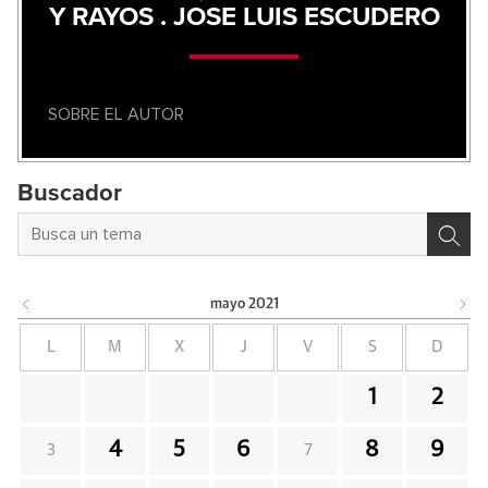
Y RAYOS . JOSE LUIS ESCUDERO
SOBRE EL AUTOR
Buscador
mayo
2021
L
M
X
J
V
S
D
1
2
4
5
6
8
9
3
7