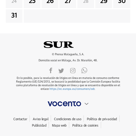
25
26
27
29
30
24
28
31
© Prensa Malagueña, S.A.
Domicilio social en Málaga, Av. Dr. Marañón, 48.
En lo posible, para la resolución de litigios en línea en materia de consumo conforme
Reglamento (UE) 524/2013, se buscará la posibilidad que la Comisión Europea facilita
como plataforma de resolución de litigios en línea y que se encuentra disponible en el
enlace
https://ec.europa.eu/consumers/odr
.
Contactar
Aviso legal
Condiciones de uso
Política de privacidad
Publicidad
Mapa web
Política de cookies