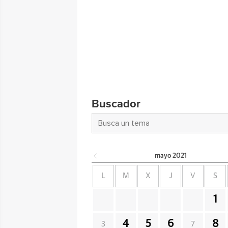
Buscador
mayo
2021
L
M
X
J
V
S
1
4
5
6
8
3
7