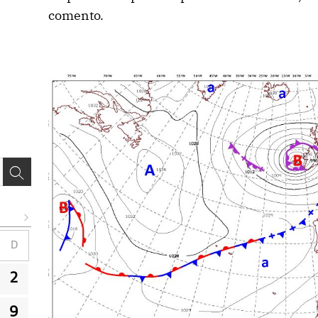
comento.
D
2
9