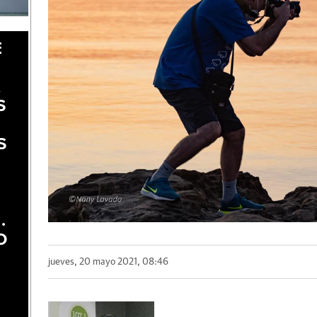
E
A
S
S
.
O
jueves, 20 mayo 2021, 08:46