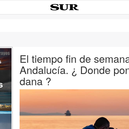
El tiempo fin de seman
s
Andalucía. ¿ Donde pon
dana ?
s