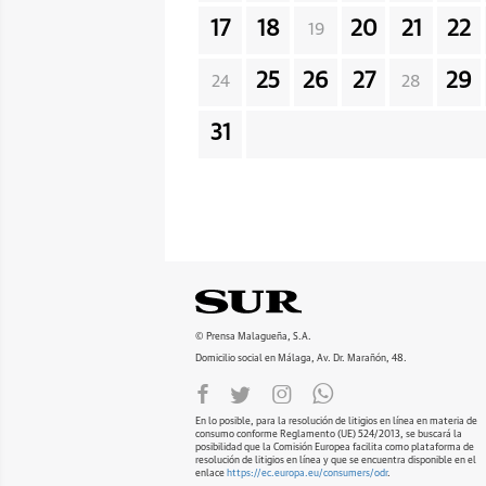
17
18
20
21
22
19
25
26
27
29
24
28
31
© Prensa Malagueña, S.A.
Domicilio social en Málaga, Av. Dr. Marañón, 48.
En lo posible, para la resolución de litigios en línea en materia de
consumo conforme Reglamento (UE) 524/2013, se buscará la
posibilidad que la Comisión Europea facilita como plataforma de
resolución de litigios en línea y que se encuentra disponible en el
enlace
https://ec.europa.eu/consumers/odr
.