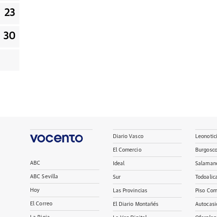
23
30
Diario Vasco
Leonotic
El Comercio
Burgosc
ABC
Ideal
Salaman
ABC Sevilla
Sur
Todoalic
Hoy
Las Provincias
Piso Com
El Correo
El Diario Montañés
Autocasi