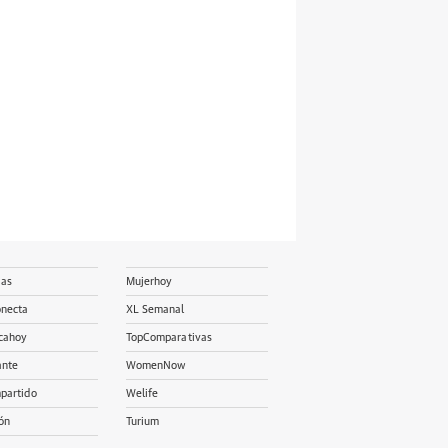
ias
Mujerhoy
onecta
XL Semanal
cahoy
TopComparativas
ante
WomenNow
partido
Welife
ón
Turium