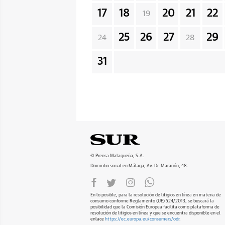
17
18
20
21
22
19
25
26
27
29
24
28
31
© Prensa Malagueña, S.A.
Domicilio social en Málaga, Av. Dr. Marañón, 48.
En lo posible, para la resolución de litigios en línea en materia de
consumo conforme Reglamento (UE) 524/2013, se buscará la
posibilidad que la Comisión Europea facilita como plataforma de
resolución de litigios en línea y que se encuentra disponible en el
enlace
https://ec.europa.eu/consumers/odr
.