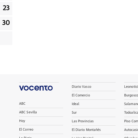
23
30
Diario Vasco
Leonotic
El Comercio
Burgosc
ABC
Ideal
Salaman
ABC Sevilla
Sur
Todoalic
Hoy
Las Provincias
Piso Com
El Correo
El Diario Montañés
Autocasi