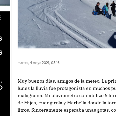
E
A
S
S
martes, 4 mayo 2021, 08:16
.
Muy buenos días, amigos de la meteo. La pri
O
lunes la lluvia fue protagonista en muchos p
malagueña. Mi pluviómetro contabilizo 6 litro
de Mijas, Fuengirola y Marbella donde la tor
litros. Sinceramente esperaba unas gotas, c