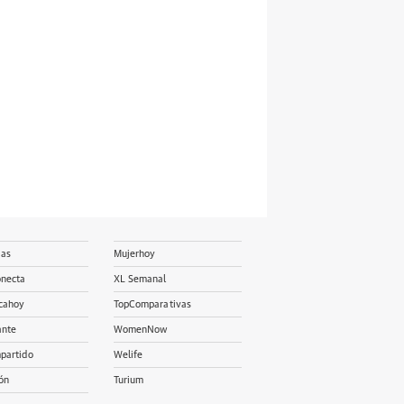
ias
Mujerhoy
onecta
XL Semanal
cahoy
TopComparativas
ante
WomenNow
partido
Welife
ón
Turium