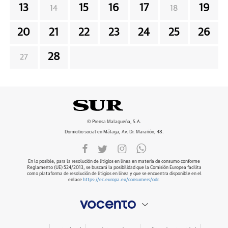
13
15
16
17
19
14
18
20
21
22
23
24
25
26
28
27
© Prensa Malagueña, S.A.
Domicilio social en Málaga, Av. Dr. Marañón, 48.
En lo posible, para la resolución de litigios en línea en materia de consumo conforme
Reglamento (UE) 524/2013, se buscará la posibilidad que la Comisión Europea facilita
como plataforma de resolución de litigios en línea y que se encuentra disponible en el
enlace
https://ec.europa.eu/consumers/odr
.