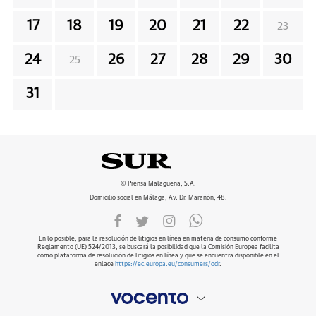
17
18
19
20
21
22
23
24
26
27
28
29
30
25
31
© Prensa Malagueña, S.A.
Domicilio social en Málaga, Av. Dr. Marañón, 48.
En lo posible, para la resolución de litigios en línea en materia de consumo conforme
Reglamento (UE) 524/2013, se buscará la posibilidad que la Comisión Europea facilita
como plataforma de resolución de litigios en línea y que se encuentra disponible en el
enlace
https://ec.europa.eu/consumers/odr
.