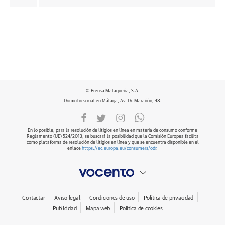
© Prensa Malagueña, S.A.
Domicilio social en Málaga, Av. Dr. Marañón, 48.
En lo posible, para la resolución de litigios en línea en materia de consumo conforme
Reglamento (UE) 524/2013, se buscará la posibilidad que la Comisión Europea facilita
como plataforma de resolución de litigios en línea y que se encuentra disponible en el
enlace
https://ec.europa.eu/consumers/odr
.
Contactar
Aviso legal
Condiciones de uso
Política de privacidad
Publicidad
Mapa web
Política de cookies