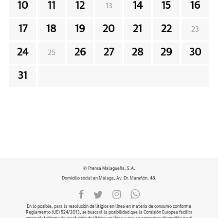
10
11
12
14
15
16
13
17
18
19
20
21
22
23
24
26
27
28
29
30
25
31
© Prensa Malagueña, S.A.
Domicilio social en Málaga, Av. Dr. Marañón, 48.
En lo posible, para la resolución de litigios en línea en materia de consumo conforme
Reglamento (UE) 524/2013, se buscará la posibilidad que la Comisión Europea facilita