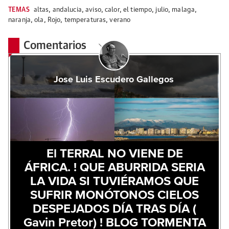
TEMAS
altas
,
andalucia
,
aviso
,
calor
,
el tiempo
,
julio
,
malaga
,
naranja
,
ola
,
Rojo
,
temperaturas
,
verano
Comentarios
Jose Luis Escudero Gallegos
El TERRAL NO VIENE DE
ÁFRICA. ! QUE ABURRIDA SERIA
LA VIDA SI TUVIÉRAMOS QUE
SUFRIR MONÓTONOS CIELOS
DESPEJADOS DÍA TRAS DÍA (
Gavin Pretor) ! BLOG TORMENTA