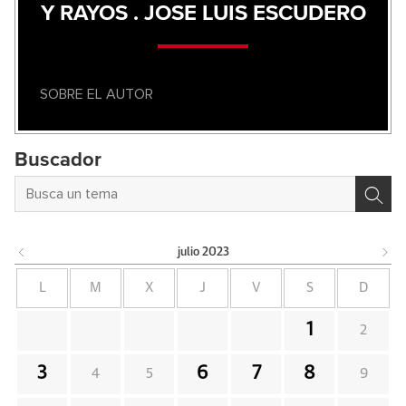
Y RAYOS . JOSE LUIS ESCUDERO
SOBRE EL AUTOR
Buscador
julio
2023
L
M
X
J
V
S
D
1
2
3
6
7
8
4
5
9