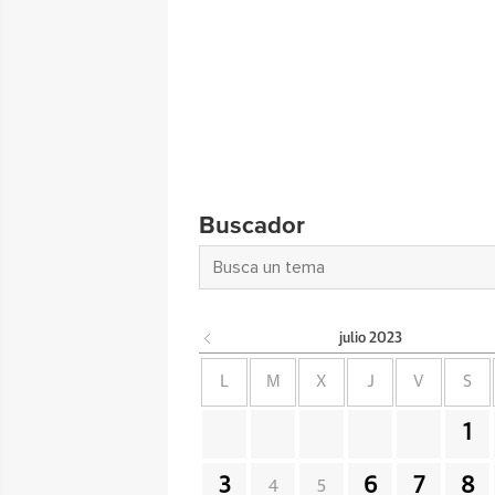
Buscador
julio
2023
L
M
X
J
V
S
1
3
6
7
8
4
5