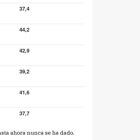
37,4
44,2
42,9
39,2
41,6
37,7
asta ahora nunca se ha dado.