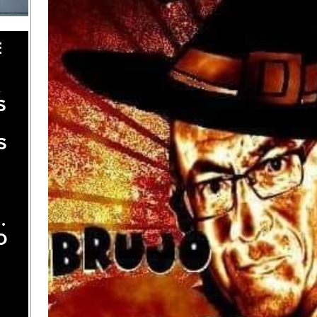
E
A
S
S
.
O