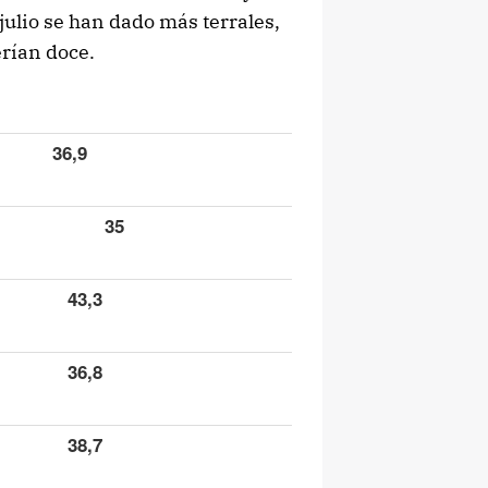
ulio se han dado más terrales,
erían doce.
36,9
35
43,3
36,8
38,7